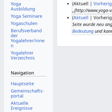
Aktuell
Vorherig
Yoga
Ausbildung
„[http://www.yoga-v
3
Yoga Seminare
Aktuell
Vorherig
.
Yogaschulen
Seite wurde neu ange
J
2
Berufsverband
Bedeutung
und kann
u
5
der
n
.
Yogalehrer/inne
n
i
J
Yogalehrer
2
u
Verzeichnis
0
l
1
i
Navigation
8
2
0
Hauptseite
1
Gemeinschafts­
5
portal
Aktuelle
Ereignisse