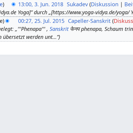
e
13:00, 3. Jun. 2018
Sukadev
Diskussion
Bei
idya.de Yoga]“ durch „[https://www.yoga-vidya.de/yoga/ Y
e
00:27, 25. Jul. 2015
Capeller-Sanskrit
Diskus
legt: „'''Phenapa''' ,
Sanskrit
फेनप phenapa, Schaum trink
 übersetzt werden unt…“