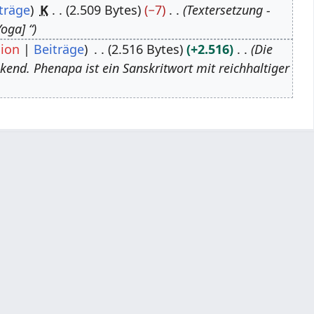
träge
K
2.509 Bytes
−7
Textersetzung -
oga] “
sion
Beiträge
2.516 Bytes
+2.516
Die
end. Phenapa ist ein Sanskritwort mit reichhaltiger