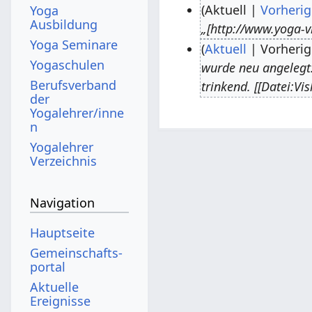
Aktuell
Vorherig
Yoga
Ausbildung
„[http://www.yoga-v
3
Yoga Seminare
Aktuell
Vorherig
.
Yogaschulen
wurde neu angelegt: 
J
3
Berufsverband
trinkend. [[Datei:V
u
0
der
n
.
Yogalehrer/inne
n
i
M
Yogalehrer
2
a
Verzeichnis
0
i
1
2
Navigation
8
0
1
Hauptseite
5
Gemeinschafts­
portal
Aktuelle
Ereignisse