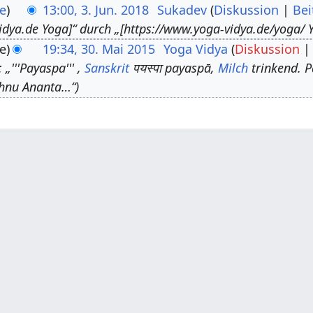
e
13:00, 3. Jun. 2018
Sukadev
Diskussion
Bei
idya.de Yoga]“ durch „[https://www.yoga-vidya.de/yoga/ Y
e
19:34, 30. Mai 2015
Yoga Vidya
Diskussion
„'''Payaspa''' ,
Sanskrit
पयस्पा payaspā,
Milch
trinkend. P
ishnu Ananta…“