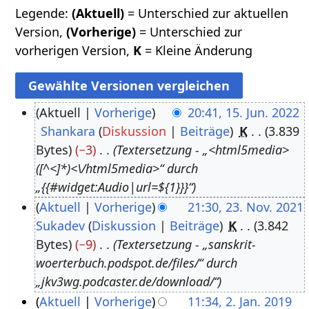
Legende:
(Aktuell)
= Unterschied zur aktuellen
Version,
(Vorherige)
= Unterschied zur
vorherigen Version,
K
= Kleine Änderung
Aktuell
Vorherige
20:41, 15. Jun. 2022
Shankara
Diskussion
Beiträge
K
3.839
1
Bytes
−3
Textersetzung - „<html5media>
5
([^<]*)<\/html5media>“ durch
.
„{{#widget:Audio|url=${1}}}“
J
Aktuell
Vorherige
21:30, 23. Nov. 2021
u
Sukadev
Diskussion
Beiträge
K
3.842
2
n
Bytes
−9
Textersetzung - „sanskrit-
3
i
woerterbuch.podspot.de/files/“ durch
.
2
„jkv3wg.podcaster.de/download/“
N
0
Aktuell
Vorherige
11:34, 2. Jan. 2019
o
2