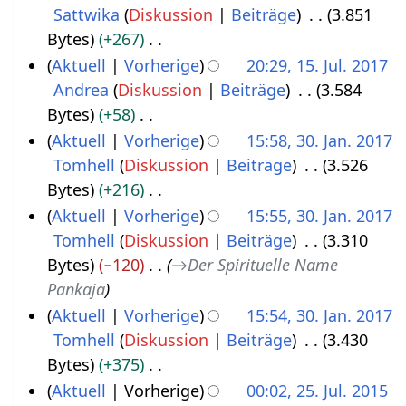
Sattwika
Diskussion
Beiträge
3.851
2
v
2
Bytes
+267
.
e
K
Aktuell
Vorherige
20:29, 15. Jul. 2017
J
m
e
Andrea
Diskussion
Beiträge
3.584
1
a
b
i
Bytes
+58
5
n
e
n
K
Aktuell
Vorherige
15:58, 30. Jan. 2017
.
u
r
e
e
Tomhell
Diskussion
Beiträge
3.526
3
J
a
2
B
i
Bytes
+216
0
u
r
0
e
n
K
Aktuell
Vorherige
15:55, 30. Jan. 2017
.
l
2
2
a
e
e
Tomhell
Diskussion
Beiträge
3.310
J
i
0
1
r
B
i
Bytes
−120
→
Der Spirituelle Name
a
2
1
b
e
n
Pankaja
n
0
9
e
a
e
Aktuell
Vorherige
15:54, 30. Jan. 2017
u
1
i
r
B
Tomhell
Diskussion
Beiträge
3.430
a
7
t
b
e
Bytes
+375
r
u
e
a
K
Aktuell
Vorherige
00:02, 25. Jul. 2015
2
n