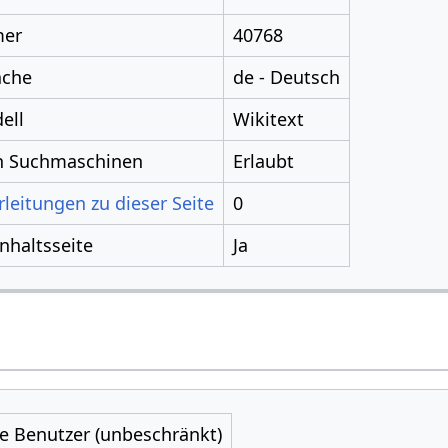
mer
40768
ache
de - Deutsch
ell
Wikitext
ch Suchmaschinen
Erlaubt
leitungen zu dieser Seite
0
Inhaltsseite
Ja
le Benutzer (unbeschränkt)