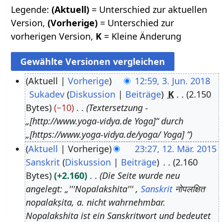
Legende:
(Aktuell)
= Unterschied zur aktuellen
Version,
(Vorherige)
= Unterschied zur
vorherigen Version,
K
= Kleine Änderung
Aktuell
Vorherige
12:59, 3. Jun. 2018
Sukadev
Diskussion
Beiträge
K
2.150
3
Bytes
−10
Textersetzung -
.
„[http://www.yoga-vidya.de Yoga]“ durch
J
„[https://www.yoga-vidya.de/yoga/ Yoga] “
u
Aktuell
Vorherige
23:27, 12. Mär. 2015
n
Sanskrit
Diskussion
Beiträge
2.160
1
i
Bytes
+2.160
Die Seite wurde neu
2
2
angelegt: „'''Nopalakshita''' ,
Sanskrit
नोपलक्षित
.
0
nopalakṣita, a. nicht wahrnehmbar.
M
1
Nopalakshita ist ein Sanskritwort und bedeutet
ä
8