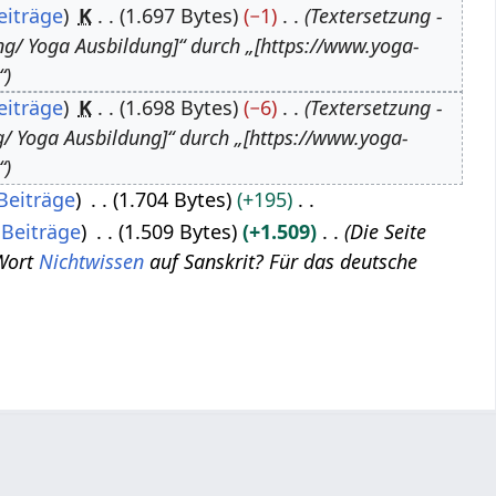
eiträge
K
1.697 Bytes
−1
Textersetzung -
ng/ Yoga Ausbildung]“ durch „[https://www.yoga-
“
eiträge
K
1.698 Bytes
−6
Textersetzung -
/ Yoga Ausbildung]“ durch „[https://www.yoga-
“
Beiträge
1.704 Bytes
+195
Beiträge
1.509 Bytes
+1.509
Die Seite
 Wort
Nichtwissen
auf Sanskrit? Für das deutsche