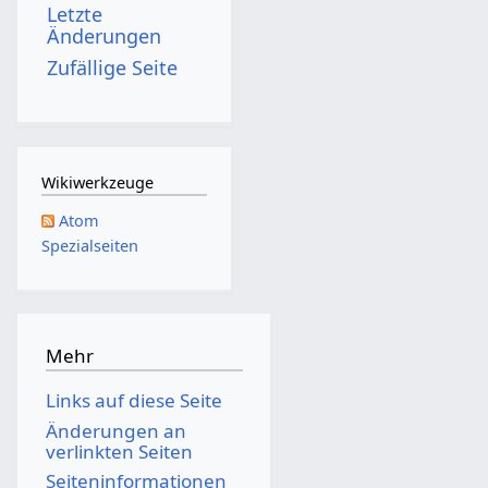
b
Letzte
b
2
r
7
e
Änderungen
e
0
2
i
Zufällige Seite
r
1
0
t
2
7
1
u
0
5
n
1
g
Wikiwerkzeuge
5
s
Atom
z
Spezialseiten
u
s
a
m
Mehr
m
Links auf diese Seite
e
Änderungen an
n
verlinkten Seiten
f
Seiten­­informationen