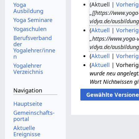
Aktuell
Vorherig
Yoga
Ausbildung
„[[https://www.yoga
2
Yoga Seminare
vidya.de/ausbildung
8
Yogaschulen
Aktuell
Vorherig
.
Berufsverband
„https://www.yoga-v
2
S
der
vidya.de/ausbildung
7
e
Yogalehrer/inne
Aktuell
Vorherig
n
.
p
K
Aktuell
Vorherig
2
S
Yogalehrer
t
Verzeichnis
e
wurde neu angelegt:
1
e
2
e
i
Wort Nichtwissen g
.
p
5
m
n
Navigation
S
t
.
b
e
e
e
J
e
Hauptseite
B
p
m
a
r
Gemeinschafts­
e
t
b
n
2
portal
a
e
e
u
0
Aktuelle
r
Ereignisse
m
r
a
1