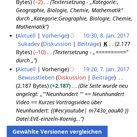
B
i
Bytes
−2
Textersetzung - „Kategorie:,
8
l
e
n
Geographie, Biologie, Chemie, Mathematik“
.
2
a
e
durch „Kategorie:Geographie, Biologie, Chemie,
J
0
r
B
Mathematik“
a
1
b
e
Aktuell
Vorherige
10:30, 8. Jan. 2017
n
7
e
a
Sukadev
Diskussion
Beiträge
K
2.177
8
u
i
r
Bytes
−10
Textersetzung - „==========“
.
a
t
b
durch „“
J
r
u
e
Aktuell
Vorherige
19:20, 7. Jan. 2017
a
2
n
i
Bewusstleben
Diskussion
Beiträge
7
n
0
g
t
2.187 Bytes
+2.187
Die Seite wurde neu
.
u
1
s
u
angelegt: „'''Neunhundert‏‎ ''' == Neunhundert‏‎
J
a
7
z
n
Video == Kurzes Vortragsvideo über
a
r
u
g
Neunhundert‏‎: {{#ev:youtube| m743o_aauA0 }}
n
2
s
s
Datei:EVE-einzeln-Koenig…“
u
0
a
z
a
1
m
u