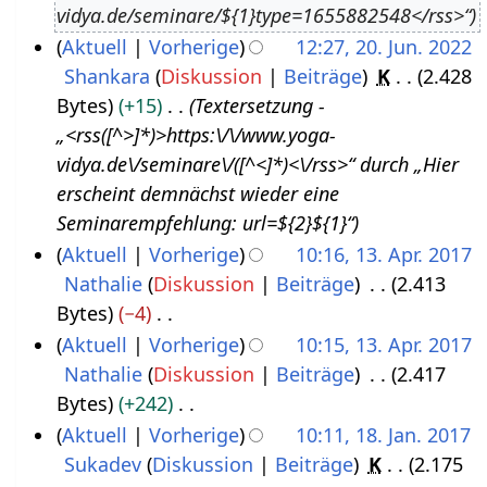
vidya.de/seminare/${1}type=1655882548</rss>“
u
3
Aktuell
Vorherige
12:27, 20. Jun. 2022
s
Shankara
Diskussion
Beiträge
K
2.428
2
t
Bytes
+15
Textersetzung -
0
2
„<rss([^>]*)>https:\/\/www.yoga-
.
0
vidya.de\/seminare\/([^<]*)<\/rss>“ durch „Hier
J
2
erscheint demnächst wieder eine
u
2
Seminarempfehlung: url=${2}${1}“
n
Aktuell
Vorherige
10:16, 13. Apr. 2017
i
Nathalie
Diskussion
Beiträge
2.413
1
2
Bytes
−4
3
0
K
Aktuell
Vorherige
10:15, 13. Apr. 2017
.
2
e
Nathalie
Diskussion
Beiträge
2.417
A
2
i
Bytes
+242
p
n
K
Aktuell
Vorherige
10:11, 18. Jan. 2017
r
e
e
Sukadev
Diskussion
Beiträge
K
2.175
1
i