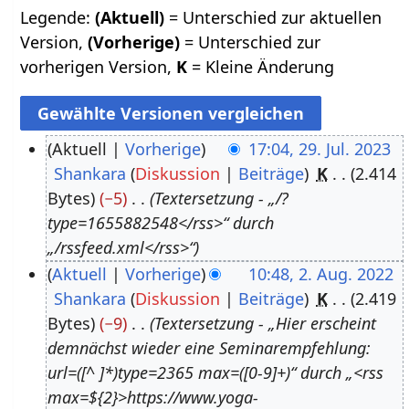
Legende:
(Aktuell)
= Unterschied zur aktuellen
Version,
(Vorherige)
= Unterschied zur
vorherigen Version,
K
= Kleine Änderung
Aktuell
Vorherige
17:04, 29. Jul. 2023
Shankara
Diskussion
Beiträge
K
2.414
2
Bytes
−5
Textersetzung - „/?
9
type=1655882548</rss>“ durch
.
„/rssfeed.xml</rss>“
J
Aktuell
Vorherige
10:48, 2. Aug. 2022
u
Shankara
Diskussion
Beiträge
K
2.419
2
l
Bytes
−9
Textersetzung - „Hier erscheint
.
i
demnächst wieder eine Seminarempfehlung:
A
2
url=([^ ]*)type=2365 max=([0-9]+)“ durch „<rss
u
0
max=${2}>https://www.yoga-
g
2