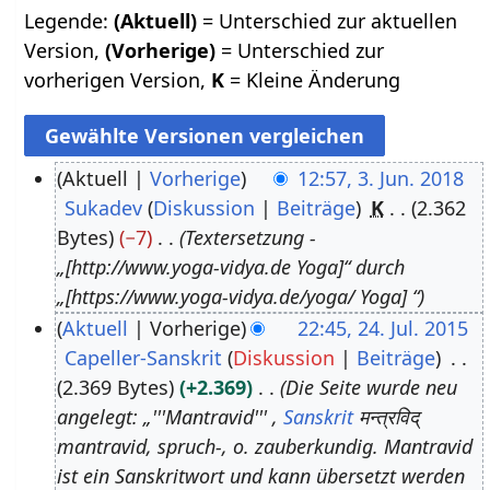
Legende:
(Aktuell)
= Unterschied zur aktuellen
Version,
(Vorherige)
= Unterschied zur
vorherigen Version,
K
= Kleine Änderung
Aktuell
Vorherige
12:57, 3. Jun. 2018
Sukadev
Diskussion
Beiträge
K
2.362
3
Bytes
−7
Textersetzung -
.
„[http://www.yoga-vidya.de Yoga]“ durch
J
„[https://www.yoga-vidya.de/yoga/ Yoga] “
u
Aktuell
Vorherige
22:45, 24. Jul. 2015
n
Capeller-Sanskrit
Diskussion
Beiträge
2
i
2.369 Bytes
+2.369
Die Seite wurde neu
4
2
angelegt: „'''Mantravid''' ,
Sanskrit
मन्त्रविद्
.
0
mantravid, spruch-, o. zauberkundig. Mantravid
J
1
ist ein Sanskritwort und kann übersetzt werden
u
8