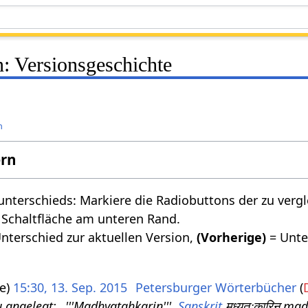
: Versionsgeschichte
n
ern
nterschieds: Markiere die Radiobuttons der zu verg
 Schaltfläche am unteren Rand.
nterschied zur aktuellen Version,
(Vorherige)
= Unte
e
15:30, 13. Sep. 2015
Petersburger Wörterbücher
 angelegt: „'''Madhyatahkarin''',
Sanskrit
मध्यतःकारिन् mad