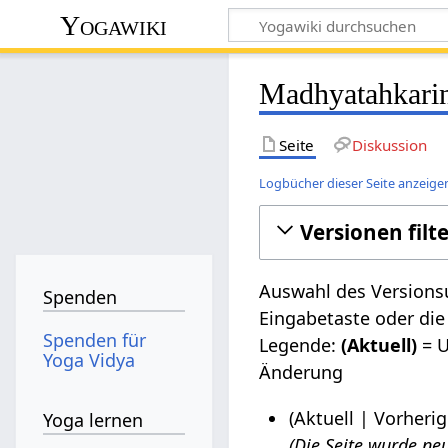
Yogawiki
Madhyatahkarin
Seite
Diskussion
Logbücher dieser Seite anzeige
Versionen filt
Auswahl des Versionsu
Spenden
Eingabetaste oder die
Spenden für
Legende:
(Aktuell)
= U
Yoga Vidya
Änderung
Aktuell
Vorherig
Yoga lernen
Die Seite wurde neu