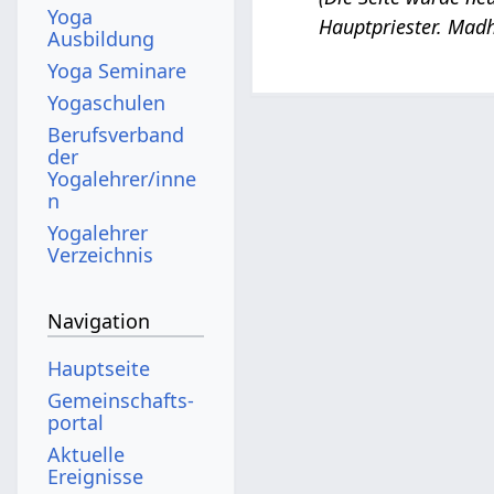
1
Yoga
Hauptpriester. Madh
3
Ausbildung
.
Yoga Seminare
S
Yogaschulen
e
Berufsverband
p
der
Yogalehrer/inne
t
n
e
Yogalehrer
m
Verzeichnis
b
e
Navigation
r
Hauptseite
2
Gemeinschafts­
0
portal
1
Aktuelle
5
Ereignisse