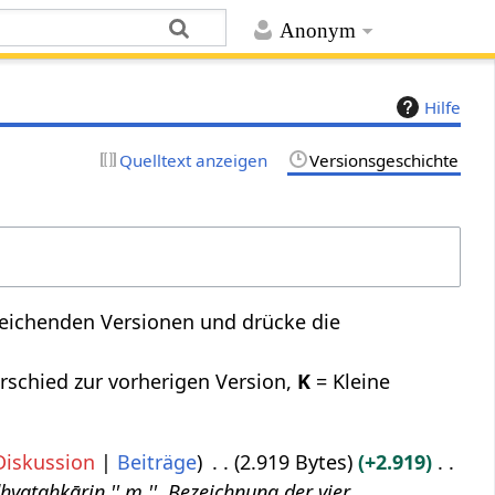
Anonym
Hilfe
Quelltext anzeigen
Versionsgeschichte
leichenden Versionen und drücke die
rschied zur vorherigen Version,
K
= Kleine
Diskussion
Beiträge
2.919 Bytes
+2.919
hyataḥkārin '' m.'', Bezeichnung der vier