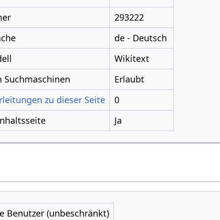
mer
293222
ache
de - Deutsch
ell
Wikitext
ch Suchmaschinen
Erlaubt
leitungen zu dieser Seite
0
Inhaltsseite
Ja
le Benutzer (unbeschränkt)