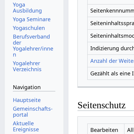
Yoga
Ausbildung
Seitenkennnum
Yoga Seminare
Seiteninhaltsspr
Yogaschulen
Seiteninhaltsmod
Berufsverband
der
Indizierung dur
Yogalehrer/inne
n
Anzahl der Weiter
Yogalehrer
Verzeichnis
Gezählt als eine 
Navigation
Hauptseite
Seitenschutz
Gemeinschafts­
portal
Aktuelle
Ereignisse
Bearbeiten
Al