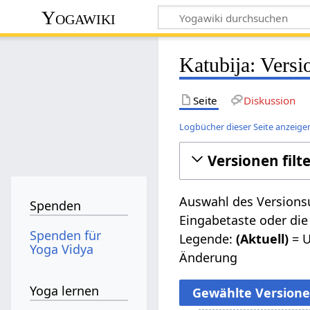
Yogawiki
Katubija: Versi
Seite
Diskussion
Logbücher dieser Seite anzeige
Versionen filt
Auswahl des Versionsu
Spenden
Eingabetaste oder die
Spenden für
Legende:
(Aktuell)
= U
Yoga Vidya
Änderung
Yoga lernen