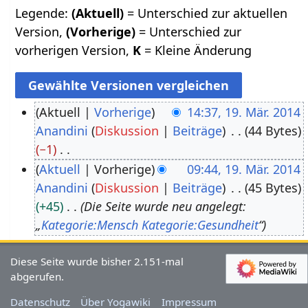
Legende:
(Aktuell)
= Unterschied zur aktuellen
Version,
(Vorherige)
= Unterschied zur
vorherigen Version,
K
= Kleine Änderung
Aktuell
Vorherige
14:37, 19. Mär. 2014
Anandini
Diskussion
Beiträge
44 Bytes
1
−1
9
K
Aktuell
Vorherige
09:44, 19. Mär. 2014
.
e
Anandini
Diskussion
Beiträge
45 Bytes
M
i
+45
Die Seite wurde neu angelegt:
ä
n
„
Kategorie:Mensch
Kategorie:Gesundheit
“
r
e
z
B
Diese Seite wurde bisher 2.151-mal
2
abgerufen.
e
0
a
Datenschutz
Über Yogawiki
Impressum
1