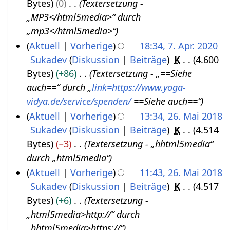
Bytes
0
Textersetzung -
4
2
„MP3</html5media>“ durch
.
0
„mp3</html5media>“
N
2
Aktuell
Vorherige
18:34, 7. Apr. 2020
o
1
Sukadev
Diskussion
Beiträge
K
4.600
7
v
Bytes
+86
Textersetzung - „==Siehe
.
e
auch==“ durch „
link=https://www.yoga-
A
m
vidya.de/service/spenden/
==Siehe auch==“
p
b
Aktuell
Vorherige
13:34, 26. Mai 2018
r
e
Sukadev
Diskussion
Beiträge
K
4.514
2
i
r
Bytes
−3
Textersetzung - „hhtml5media“
6
l
2
durch „html5media“
.
2
0
Aktuell
Vorherige
11:43, 26. Mai 2018
M
0
2
Sukadev
Diskussion
Beiträge
K
4.517
a
2
1
Bytes
+6
Textersetzung -
i
0
„html5media>http://“ durch
2
„hhtml5media>https://“