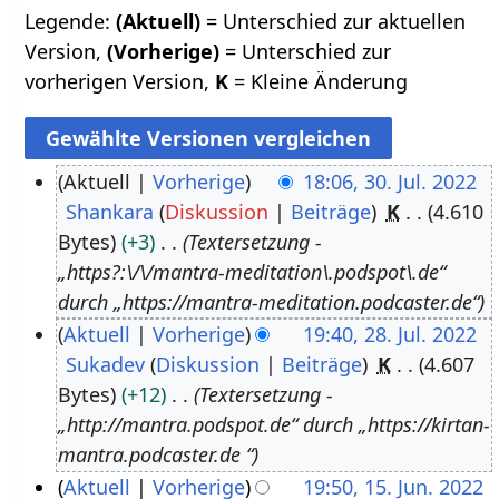
Legende:
(Aktuell)
= Unterschied zur aktuellen
Version,
(Vorherige)
= Unterschied zur
vorherigen Version,
K
= Kleine Änderung
Aktuell
Vorherige
18:06, 30. Jul. 2022
Shankara
Diskussion
Beiträge
K
4.610
3
Bytes
+3
Textersetzung -
0
„https?:\/\/mantra-meditation\.podspot\.de“
.
durch „https://mantra-meditation.podcaster.de“
J
Aktuell
Vorherige
19:40, 28. Jul. 2022
u
Sukadev
Diskussion
Beiträge
K
4.607
2
l
Bytes
+12
Textersetzung -
8
i
„http://mantra.podspot.de“ durch „https://kirtan-
.
2
mantra.podcaster.de “
J
0
Aktuell
Vorherige
19:50, 15. Jun. 2022
u
2