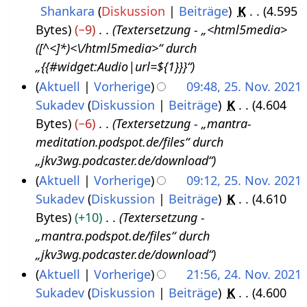
Shankara
Diskussion
Beiträge
K
4.595
1
l
2
Bytes
−9
Textersetzung - „<html5media>
5
i
([^<]*)<\/html5media>“ durch
.
2
„{{#widget:Audio|url=${1}}}“
J
0
Aktuell
Vorherige
09:48, 25. Nov. 2021
u
2
Sukadev
Diskussion
Beiträge
K
4.604
2
n
2
Bytes
−6
Textersetzung - „mantra-
5
i
meditation.podspot.de/files“ durch
.
2
„jkv3wg.podcaster.de/download“
N
0
Aktuell
Vorherige
09:12, 25. Nov. 2021
o
2
Sukadev
Diskussion
Beiträge
K
4.610
v
2
Bytes
+10
Textersetzung -
e
„mantra.podspot.de/files“ durch
m
„jkv3wg.podcaster.de/download“
b
Aktuell
Vorherige
21:56, 24. Nov. 2021
e
Sukadev
Diskussion
Beiträge
K
4.600
2
r