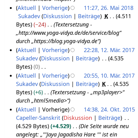
0
Aktuell
Vorherige
11:27, 26. Mai 2018
1
Sukadev
Diskussion
Beiträge
K
4.511
8
Bytes
−24
Textersetzung -
„http://www.yoga-vidya.de/de/service/blog“
durch „https://blog.yoga-vidya.de“
Aktuell
Vorherige
22:28, 12. Mär. 2017
Sukadev
Diskussion
Beiträge
4.535
1
Bytes
0
2
K
Aktuell
Vorherige
20:55, 10. Mär. 2017
.
e
Sukadev
Diskussion
Beiträge
K
4.535
1
M
i
Bytes
+6
Textersetzung - „mp3player>“
0
ä
n
durch „html5media>“
.
r
e
Aktuell
Vorherige
14:38, 24. Okt. 2015
M
z
B
Capeller-Sanskrit
Diskussion
Beiträge
2
ä
2
e
4.529 Bytes
+4.529
Die Seite wurde neu
4
r
0
a
angelegt: „'''Jaya Jagadisha Hare ''' ist ein
.
z
1