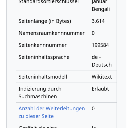
Standardsortierschlüssel
Januar
Bengali
Seitenlänge (in Bytes)
3.614
Namensraumkennnummer
0
Seitenkennnummer
199584
Seiteninhaltssprache
de -
Deutsch
Seiteninhaltsmodell
Wikitext
Indizierung durch
Erlaubt
Suchmaschinen
Anzahl der Weiterleitungen
0
zu dieser Seite
Gezählt als eine
Ja