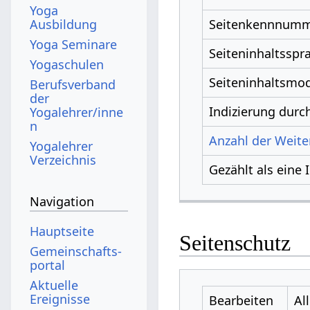
Yoga
Ausbildung
Seitenkennnum
Yoga Seminare
Seiteninhaltsspr
Yogaschulen
Seiteninhaltsmod
Berufsverband
der
Indizierung dur
Yogalehrer/inne
n
Anzahl der Weiter
Yogalehrer
Verzeichnis
Gezählt als eine 
Navigation
Hauptseite
Seitenschutz
Gemeinschafts­
portal
Aktuelle
Ereignisse
Bearbeiten
Al