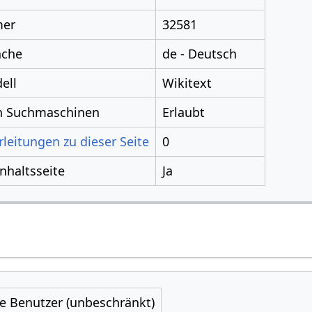
mer
32581
ache
de - Deutsch
ell
Wikitext
ch Suchmaschinen
Erlaubt
leitungen zu dieser Seite
0
Inhaltsseite
Ja
le Benutzer (unbeschränkt)