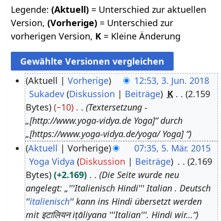
Legende:
(Aktuell)
= Unterschied zur aktuellen
Version,
(Vorherige)
= Unterschied zur
vorherigen Version,
K
= Kleine Änderung
Aktuell
Vorherige
12:53, 3. Jun. 2018
Sukadev
Diskussion
Beiträge
K
2.159
3
Bytes
−10
Textersetzung -
.
„[http://www.yoga-vidya.de Yoga]“ durch
J
„[https://www.yoga-vidya.de/yoga/ Yoga] “
u
Aktuell
Vorherige
07:35, 5. Mär. 2015
n
Yoga Vidya
Diskussion
Beiträge
2.169
5
i
Bytes
+2.169
Die Seite wurde neu
.
2
angelegt: „'''Italienisch Hindi''' Italian . Deutsch
M
0
''
italienisch
'' kann ins Hindi übersetzt werden
ä
1
mit इटालियन iṭāliyana '''Italian'''. Hindi wir…“
r
8