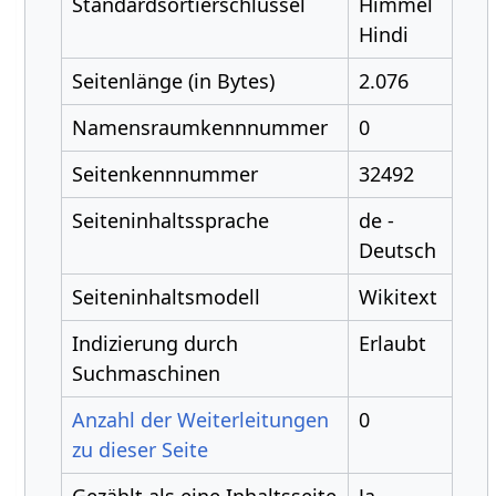
Standardsortierschlüssel
Himmel
Hindi
Seitenlänge (in Bytes)
2.076
Namensraumkennnummer
0
Seitenkennnummer
32492
Seiteninhaltssprache
de -
Deutsch
Seiteninhaltsmodell
Wikitext
Indizierung durch
Erlaubt
Suchmaschinen
Anzahl der Weiterleitungen
0
zu dieser Seite
Gezählt als eine Inhaltsseite
Ja