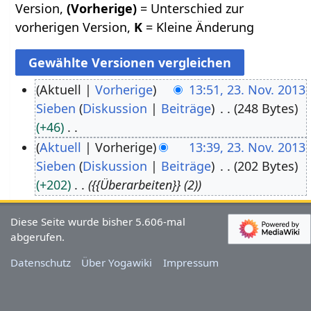
Version,
(Vorherige)
= Unterschied zur
vorherigen Version,
K
= Kleine Änderung
Aktuell
Vorherige
13:51, 23. Nov. 2013
Sieben
Diskussion
Beiträge
248 Bytes
2
+46
3
K
Aktuell
Vorherige
13:39, 23. Nov. 2013
.
e
Sieben
Diskussion
Beiträge
202 Bytes
N
i
+202
{{Überarbeiten}} (2)
o
n
v
e
Diese Seite wurde bisher 5.606-mal
e
abgerufen.
B
m
e
Datenschutz
Über Yogawiki
Impressum
b
a
e
r
r