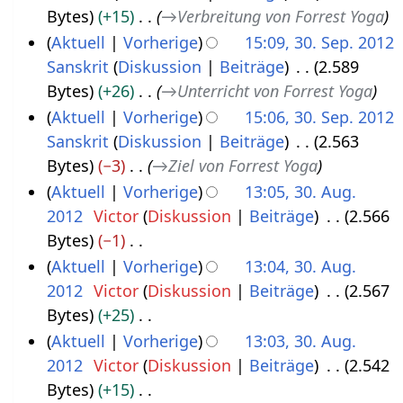
r
B
i
Bytes
+15
→
Verbreitung von Forrest Yoga
e
2
4
b
e
n
Aktuell
Vorherige
15:09, 30. Sep. 2012
p
0
e
a
e
Sanskrit
Diskussion
Beiträge
2.589
t
1
i
r
B
Bytes
+26
→
Unterricht von Forrest Yoga
e
4
t
b
e
Aktuell
Vorherige
15:06, 30. Sep. 2012
m
u
e
a
Sanskrit
Diskussion
Beiträge
2.563
b
n
i
r
Bytes
−3
→
Ziel von Forrest Yoga
e
g
t
b
Aktuell
Vorherige
13:05, 30. Aug.
r
s
u
e
2012
Victor
Diskussion
Beiträge
2.566
3
2
z
n
i
Bytes
−1
0
0
u
g
t
K
Aktuell
Vorherige
13:04, 30. Aug.
.
1
s
s
u
e
2012
Victor
Diskussion
Beiträge
2.567
A
2
a
z
n
i
Bytes
+25
u
m
u
g
n
K
Aktuell
Vorherige
13:03, 30. Aug.
g
m
s
s
e
e
2012
Victor
Diskussion
Beiträge
2.542
u
e
a
z
B
i
Bytes
+15
s
n
m
u