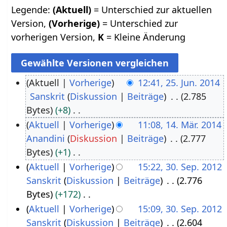
Legende:
(Aktuell)
= Unterschied zur aktuellen
Version,
(Vorherige)
= Unterschied zur
vorherigen Version,
K
= Kleine Änderung
Aktuell
Vorherige
12:41, 25. Jun. 2014
Sanskrit
Diskussion
Beiträge
2.785
2
Bytes
+8
5
K
Aktuell
Vorherige
11:08, 14. Mär. 2014
.
e
Anandini
Diskussion
Beiträge
2.777
1
J
i
Bytes
+1
4
u
n
K
Aktuell
Vorherige
15:22, 30. Sep. 2012
.
n
e
e
Sanskrit
Diskussion
Beiträge
2.776
3
M
i
B
i
Bytes
+172
0
ä
2
e
n
K
Aktuell
Vorherige
15:09, 30. Sep. 2012
.
r
0
a
e
e
Sanskrit
Diskussion
Beiträge
2.604
S
z
1