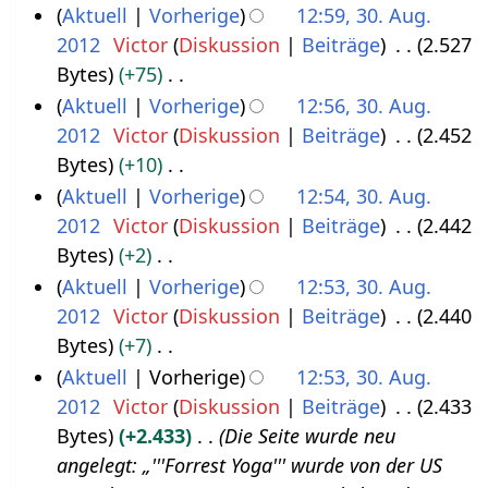
e
n
K
Aktuell
Vorherige
12:59, 30. Aug.
t
f
m
s
a
e
e
2012
Victor
Diskussion
Beiträge
2.527
2
a
e
a
r
B
i
Bytes
+75
0
s
n
m
b
e
n
K
Aktuell
Vorherige
12:56, 30. Aug.
1
s
f
m
e
a
e
e
2012
Victor
Diskussion
Beiträge
2.452
u
2
a
e
i
r
B
i
Bytes
+10
n
s
n
t
b
e
n
K
Aktuell
Vorherige
12:54, 30. Aug.
g
s
f
u
e
a
e
e
2012
Victor
Diskussion
Beiträge
2.442
u
a
n
i
r
B
i
Bytes
+2
n
s
g
t
b
e
n
K
Aktuell
Vorherige
12:53, 30. Aug.
g
s
s
u
e
a
e
e
2012
Victor
Diskussion
Beiträge
2.440
u
z
n
i
r
B
i
Bytes
+7
n
u
g
t
b
e
n
K
Aktuell
Vorherige
12:53, 30. Aug.
g
s
s
u
e
a
e
e
2012
Victor
Diskussion
Beiträge
2.433
a
z
n
i
r
B
i
Bytes
+2.433
Die Seite wurde neu
m
u
g
t
b
e
n
angelegt: „'''Forrest Yoga''' wurde von der US
m
s
s
u
e