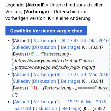
Legende:
(Aktuell)
= Unterschied zur aktuellen
Version,
(Vorherige)
= Unterschied zur
vorherigen Version,
K
= Kleine Änderung
Aktuell
Vorherige
17:43, 24. Okt. 2016
Sukadev
Diskussion
Beiträge
K
3.847
2
Bytes
+6
Textersetzung -
4
„[https://www.yoga-vidya.de Yoga]“ durch
.
„[https://www.yoga-vidya.de/yoga/ Yoga]“
O
Aktuell
Vorherige
17:27, 29. Mär. 2016
k
Sukadev
Diskussion
Beiträge
K
3.841
2
t
Bytes
−11
Textersetzung - „=======“ durch
9
o
„“
.
b
Aktuell
Vorherige
19:19, 6. Mär. 2016
M
e
Sanskrit
Diskussion
Beiträge
K
3.852
6
ä
r