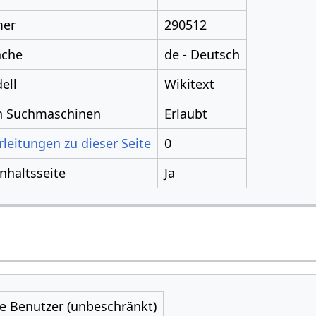
mer
290512
ache
de - Deutsch
ell
Wikitext
ch Suchmaschinen
Erlaubt
leitungen zu dieser Seite
0
Inhaltsseite
Ja
le Benutzer (unbeschränkt)