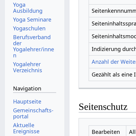
Yoga
Ausbildung
Seitenkennnum
Yoga Seminare
Seiteninhaltsspr
Yogaschulen
Seiteninhaltsmod
Berufsverband
der
Indizierung dur
Yogalehrer/inne
n
Anzahl der Weiter
Yogalehrer
Verzeichnis
Gezählt als eine 
Navigation
Hauptseite
Seitenschutz
Gemeinschafts­
portal
Aktuelle
Ereignisse
Bearbeiten
Al