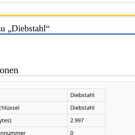
zu „Diebstahl“
ionen
Diebstahl
chlüssel
Diebstahl
ytes)
2.997
nnnummer
0