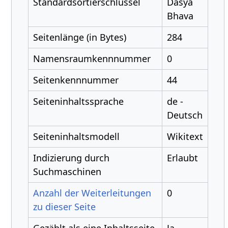
Standardsortierschlüssel
Dasya
Bhava
Seitenlänge (in Bytes)
284
Namensraumkennnummer
0
Seitenkennnummer
44
Seiteninhaltssprache
de -
Deutsch
Seiteninhaltsmodell
Wikitext
Indizierung durch
Erlaubt
Suchmaschinen
Anzahl der Weiterleitungen
0
zu dieser Seite
Gezählt als eine Inhaltsseite
Ja