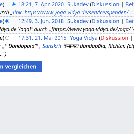
e
18:21, 7. Apr. 2020
Sukadev
Diskussion
Bei
urch „
link=https://www.yoga-vidya.de/service/spenden/
==
e
12:49, 3. Jun. 2018
Sukadev
Diskussion
Bei
idya.de Yoga]“ durch „[https://www.yoga-vidya.de/yoga/ Y
e
17:31, 21. Mai 2015
Yoga Vidya
Diskussion
„'''Dandapala''' ,
Sanskrit
दण्डपाल daṇḍapāla, Richter, (ei
…“