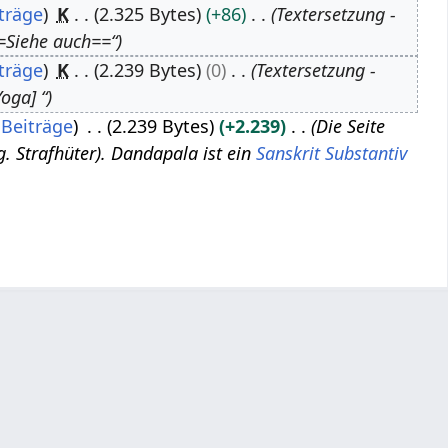
träge
K
2.325 Bytes
+86
Textersetzung -
Siehe auch==“
träge
K
2.239 Bytes
0
Textersetzung -
oga] “
Beiträge
2.239 Bytes
+2.239
Die Seite
g. Strafhüter). Dandapala ist ein
Sanskrit Substantiv