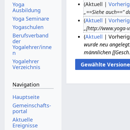
Aktuell
Vorherig
Yoga
Ausbildung
„==Siehe auch==“ d
7
Yoga Seminare
Aktuell
Vorherig
.
Yogaschulen
„[http://www.yoga-v
A
3
Berufsverband
Aktuell
Vorherig
p
.
der
wurde neu angelegt: 
r
J
2
Yogalehrer/inne
männlichen [[Gesch
n
i
u
1
Yogalehrer
l
n
.
Verzeichnis
2
i
M
0
2
a
Navigation
2
0
i
0
1
2
Hauptseite
8
0
Gemeinschafts­
1
portal
5
Aktuelle
Ereignisse