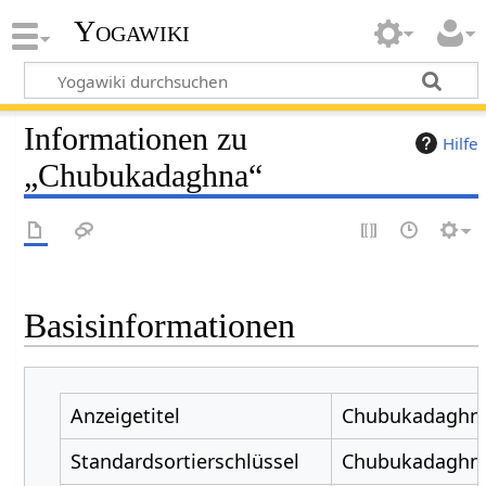
Yogawiki
Informationen zu
Hilfe
„Chubukadaghna“
Basisinformationen
Anzeigetitel
Chubukadaghn
Standardsortierschlüssel
Chubukadaghn