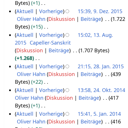
g
t
Bytes
+1
.
2
f
m
s
u
K
Aktuell
Vorherige
15:39, 9. Dez. 2015
D
0
a
e
z
n
e
Oliver Hahn
Diskussion
Beiträge
1.722
e
1
s
n
u
g
i
Bytes
+15
z
8
s
f
s
s
n
K
Aktuell
Vorherige
15:02, 13. Aug.
e
u
a
a
z
e
e
2015
Capeller-Sanskrit
1
m
n
s
m
u
B
i
Diskussion
Beiträge
1.707 Bytes
3
b
g
s
m
s
e
n
+1.268
.
e
u
e
a
a
e
K
Aktuell
Vorherige
21:15, 28. Jan. 2015
A
r
n
n
m
r
B
e
Oliver Hahn
Diskussion
Beiträge
439
2
u
2
g
f
m
b
e
i
Bytes
+22
8
g
0
a
e
e
a
n
K
Aktuell
Vorherige
13:58, 24. Okt. 2014
.
u
1
s
n
i
r
e
e
Oliver Hahn
Diskussion
Beiträge
417
2
J
s
5
s
f
t
b
B
i
Bytes
+1
4
a
t
u
a
u
e
e
n
K
Aktuell
Vorherige
15:41, 5. Jan. 2014
.
n
2
n
s
n
i
a
e
e
Oliver Hahn
Diskussion
Beiträge
416
5
O
u
0
g
s
g
t
r
B