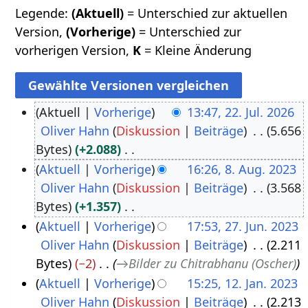
Legende:
(Aktuell)
= Unterschied zur aktuellen
Version,
(Vorherige)
= Unterschied zur
vorherigen Version,
K
= Kleine Änderung
Aktuell
Vorherige
13:47, 22. Jul. 2026
Oliver Hahn
Diskussion
Beiträge
5.656
2
Bytes
+2.088
2
K
Aktuell
Vorherige
16:26, 8. Aug. 2023
.
e
Oliver Hahn
Diskussion
Beiträge
3.568
8
J
i
Bytes
+1.357
.
u
n
K
Aktuell
Vorherige
17:53, 27. Jun. 2023
A
l
e
e
Oliver Hahn
Diskussion
Beiträge
2.211
2
u
i
B
i
Bytes
−2
→
Bilder zu Chitrabhanu (Oscher)
7
g
2
e
n
Aktuell
Vorherige
15:25, 12. Jan. 2023
.
u
0
a
e
Oliver Hahn
Diskussion
Beiträge
2.213
1
J
s
2