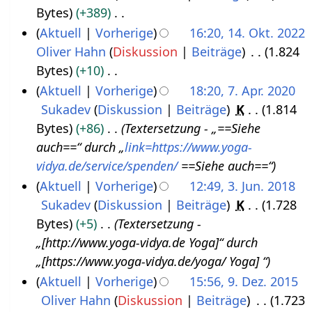
r
B
Bytes
+389
2
u
t
6
b
e
K
Aktuell
Vorherige
16:20, 14. Okt. 2022
.
n
2
e
a
e
Oliver Hahn
Diskussion
Beiträge
1.824
1
J
i
0
i
r
i
Bytes
+10
4
a
2
2
t
b
n
K
Aktuell
Vorherige
18:20, 7. Apr. 2020
.
n
0
3
u
e
e
e
Sukadev
Diskussion
Beiträge
K
1.814
7
O
u
2
n
i
B
i
Bytes
+86
Textersetzung - „==Siehe
.
k
a
3
g
t
e
n
auch==“ durch „
link=https://www.yoga-
A
t
r
s
u
a
e
vidya.de/service/spenden/
==Siehe auch==“
p
o
2
z
n
r
B
Aktuell
Vorherige
12:49, 3. Jun. 2018
r
b
0
u
g
b
e
Sukadev
Diskussion
Beiträge
K
1.728
3
i
e
2
s
s
e
a
Bytes
+5
Textersetzung -
.
l
r
3
a
z
i
r
„[http://www.yoga-vidya.de Yoga]“ durch
J
2
2
m
u
t
b
„[https://www.yoga-vidya.de/yoga/ Yoga] “
u
0
0
m
s
u
e
Aktuell
Vorherige
15:56, 9. Dez. 2015
n
2
2
e
a
n
i
Oliver Hahn
Diskussion
Beiträge
1.723
9
i
0
2
n
m