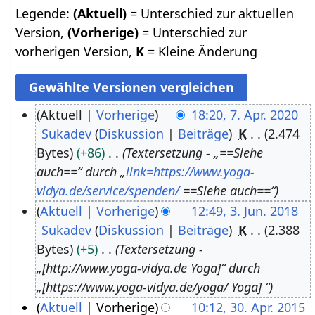
Legende:
(Aktuell)
= Unterschied zur aktuellen
Version,
(Vorherige)
= Unterschied zur
vorherigen Version,
K
= Kleine Änderung
Aktuell
Vorherige
18:20, 7. Apr. 2020
Sukadev
Diskussion
Beiträge
K
2.474
7
Bytes
+86
Textersetzung - „==Siehe
.
auch==“ durch „
link=https://www.yoga-
A
vidya.de/service/spenden/
==Siehe auch==“
p
Aktuell
Vorherige
12:49, 3. Jun. 2018
r
Sukadev
Diskussion
Beiträge
K
2.388
3
i
Bytes
+5
Textersetzung -
.
l
„[http://www.yoga-vidya.de Yoga]“ durch
J
2
„[https://www.yoga-vidya.de/yoga/ Yoga] “
u
0
Aktuell
Vorherige
10:12, 30. Apr. 2015
n
2