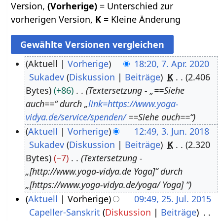
Version,
(Vorherige)
= Unterschied zur
vorherigen Version,
K
= Kleine Änderung
Aktuell
Vorherige
18:20, 7. Apr. 2020
Sukadev
Diskussion
Beiträge
K
2.406
7
Bytes
+86
Textersetzung - „==Siehe
.
auch==“ durch „
link=https://www.yoga-
A
vidya.de/service/spenden/
==Siehe auch==“
p
Aktuell
Vorherige
12:49, 3. Jun. 2018
r
Sukadev
Diskussion
Beiträge
K
2.320
3
i
Bytes
−7
Textersetzung -
.
l
„[http://www.yoga-vidya.de Yoga]“ durch
J
2
„[https://www.yoga-vidya.de/yoga/ Yoga] “
u
0
Aktuell
Vorherige
09:49, 25. Jul. 2015
n
2
Capeller-Sanskrit
Diskussion
Beiträge
2
i
0