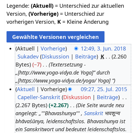
Legende:
(Aktuell)
= Unterschied zur aktuellen
Version,
(Vorherige)
= Unterschied zur
vorherigen Version,
K
= Kleine Änderung
Aktuell
Vorherige
12:49, 3. Jun. 2018
Sukadev
Diskussion
Beiträge
K
2.260
3
Bytes
−7
Textersetzung -
.
„[http://www.yoga-vidya.de Yoga]“ durch
J
„[https://www.yoga-vidya.de/yoga/ Yoga] “
u
Aktuell
Vorherige
09:27, 25. Jul. 2015
n
Capeller-Sanskrit
Diskussion
Beiträge
2
i
2.267 Bytes
+2.267
Die Seite wurde neu
5
2
angelegt: „'''Bhavashunya''' ,
Sanskrit
भावशून्य
.
0
bhāvaśūnya, leidenschaftslos. Bhavashunya ist
J
1
ein Sanskritwort und bedeutet leidenschaftslos.
u
8