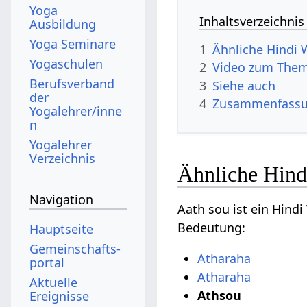
Yoga
Inhaltsverzeichnis
Ausbildung
Yoga Seminare
1
Ähnliche Hindi 
Yogaschulen
2
Video zum Them
Berufsverband
3
Siehe auch
der
4
Zusammenfass
Yogalehrer/inne
n
Yogalehrer
Verzeichnis
Ähnliche Hind
Navigation
Aath sou ist ein Hind
Bedeutung:
Hauptseite
Gemeinschafts­
Atharaha
portal
Atharaha
Aktuelle
Athsou
Ereignisse