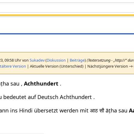
23, 09:58 Uhr von
Sukadev
(
Diskussion
|
Beiträge
)
(Textersetzung - „http://“ dur
ältere Version
| Aktuelle Version (Unterschied) | Nächstjüngere Version → 
āṭha sau ,
Achthundert
.
u bedeutet auf Deutsch Achthundert .
ann ins Hindi übersetzt werden mit आठ सौ āṭha sau
A