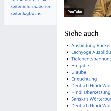
Seiten­­informationen
YouTube
Seitenlogbücher
Siehe auch
Ausbildung Rücken
Lachyoga Ausbild
Tiefenentspannun
Hingabe
Glaube
Erleuchtung
Deutsch Hindi Wö
Hindi Übersetzung
Sanskrit Wörterbu
Deutsch Hindi Wö