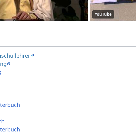
YouTube
schullehrer
ung
g
rterbuch
ch
rterbuch