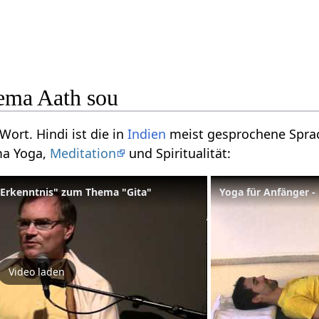
ema Aath sou
Wort. Hindi ist die in
Indien
meist gesprochene Sprac
ma Yoga,
Meditation
und Spiritualität:
 Erkenntnis" zum Thema "Gita"
Yoga für Anfänger 
Video laden