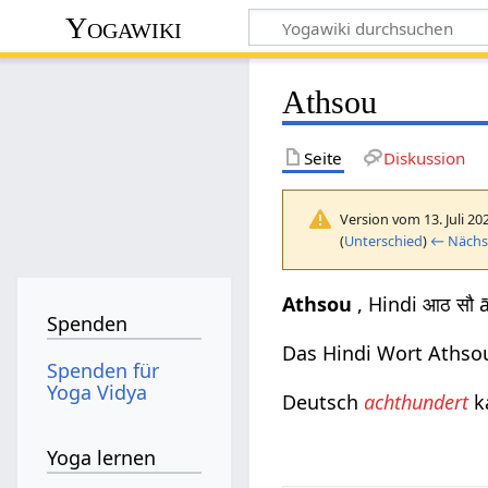
Yogawiki
Athsou
Seite
Diskussion
Version vom 13. Juli 20
(
Unterschied
)
← Nächst
Athsou
, Hindi आठ सौ 
Spenden
Das Hindi Wort Athso
Spenden für
Yoga Vidya
Deutsch
achthundert
k
Yoga lernen