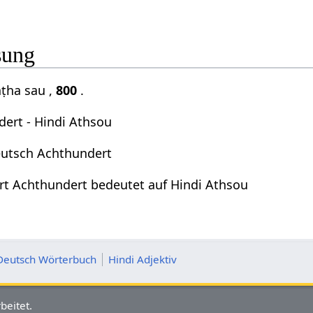
sung
āṭha sau ,
800
.
ert - Hindi Athsou
eutsch Achthundert
t Achthundert bedeutet auf Hindi Athsou
Deutsch Wörterbuch
Hindi Adjektiv
beitet.