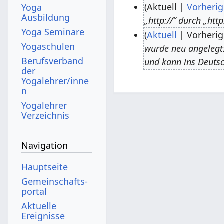
Aktuell
Vorherig
Yoga
Ausbildung
„http://“ durch „http
1
Yoga Seminare
Aktuell
Vorherig
3
Yogaschulen
wurde neu angelegt: „
.
1
Berufsverband
und kann ins Deuts
J
1
der
u
.
Yogalehrer/inne
n
l
M
Yogalehrer
i
a
Verzeichnis
2
i
0
2
Navigation
2
0
3
1
Hauptseite
5
Gemeinschafts­
portal
Aktuelle
Ereignisse