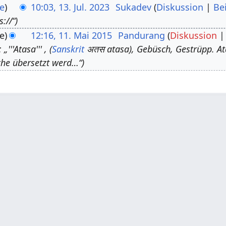
e
10:03, 13. Jul. 2023
Sukadev
Diskussion
Be
s://“
e
12:16, 11. Mai 2015
Pandurang
Diskussion
'''Atasa''' , (
Sanskrit
अतस atasa), Gebüsch, Gestrüpp. Ata
che übersetzt werd…“