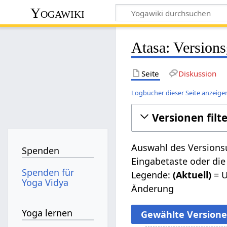
Yogawiki
Atasa: Versions
Seite
Diskussion
Logbücher dieser Seite anzeige
Versionen filt
Auswahl des Versionsu
Spenden
Eingabetaste oder die
Spenden für
Legende:
(Aktuell)
= U
Yoga Vidya
Änderung
Yoga lernen