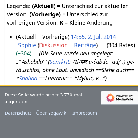
Legende:
(Aktuell)
= Unterschied zur aktuellen
Version,
(Vorherige)
= Unterschied zur
vorherigen Version,
K
= Kleine Änderung
Aktuell
Vorherige
14:35, 2. Jul. 2014
Sophie
Diskussion
Beiträge
304 Bytes
2
+304
Die Seite wurde neu angelegt:
.
„'''Ashabda''' (
Sanskrit
: अśअब्द a-śabda ''adj''.) ge­
J
räusch­los, ohne Laut, unvedisch ==Siehe auch==
u
*
Shabda
==Literatur== *Mylius, K…“
l
i
Diese Seite wurde bisher 3.770-mal
2
abgerufen.
0
Datenschutz
Über Yogawiki
Impressum
1
4