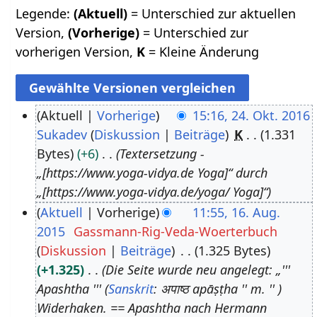
Legende:
(Aktuell)
= Unterschied zur aktuellen
Version,
(Vorherige)
= Unterschied zur
vorherigen Version,
K
= Kleine Änderung
Aktuell
Vorherige
15:16, 24. Okt. 2016
Sukadev
Diskussion
Beiträge
K
1.331
2
Bytes
+6
Textersetzung -
4
„[https://www.yoga-vidya.de Yoga]“ durch
.
„[https://www.yoga-vidya.de/yoga/ Yoga]“
O
Aktuell
Vorherige
11:55, 16. Aug.
k
2015
Gassmann-Rig-Veda-Woerterbuch
1
t
Diskussion
Beiträge
1.325 Bytes
6
o
+1.325
Die Seite wurde neu angelegt: „'''
.
b
Apashtha ''' (
Sanskrit
: अपाष्ठ apāṣṭha '' m. '' )
A
e
Widerhaken. == Apashtha nach Hermann
u
r