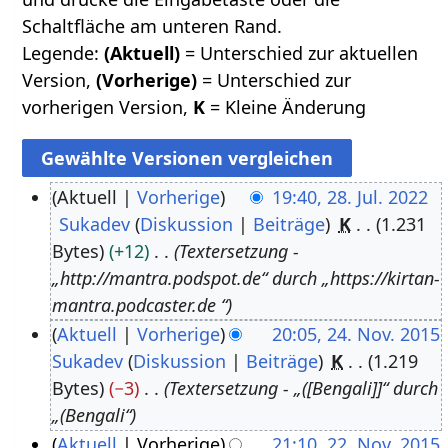
Schaltfläche am unteren Rand.
Legende:
(Aktuell)
= Unterschied zur aktuellen
Version,
(Vorherige)
= Unterschied zur
vorherigen Version,
K
= Kleine Änderung
Aktuell
Vorherige
19:40, 28. Jul. 2022
Sukadev
Diskussion
Beiträge
K
1.231
2
Bytes
+12
Textersetzung -
8
„http://mantra.podspot.de“ durch „https://kirtan-
.
mantra.podcaster.de “
J
Aktuell
Vorherige
20:05, 24. Nov. 2015
u
Sukadev
Diskussion
Beiträge
K
1.219
2
l
Bytes
−3
Textersetzung - „([Bengali]]“ durch
4
i
„(Bengali“
.
2
Aktuell
Vorherige
21:10, 22. Nov. 2015