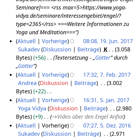
e
b
Seminare]=== <rss max=5>https://www.yoga-
p
e
vidya.de/seminare/interessengebiet/engel/?
t
r
type=2365</rss> ===Weitere Informationen zu
e
2
Yoga und Meditation===“
m
0
Aktuell
Vorherige
08:08, 19. Jun. 2017
b
1
Sukadev
Diskussion
Beiträge
K
3.058
1
e
7
Bytes
+56
Textersetzung - „
Götter
“ durch
9
r
„
Götter
“
.
2
Aktuell
Vorherige
17:32, 7. Feb. 2017
J
0
Andrea
Diskussion
Beiträge
3.002
7
u
1
Bytes
+22
.
n
7
K
Aktuell
Vorherige
16:31, 5. Jan. 2017
F
i
e
Yoga Vidya
Diskussion
Beiträge
2.980
5
e
2
i
Bytes
+9
→
Video über den Engel Anfial
.
b
0
n
Aktuell
Vorherige
07:27, 5. Dez. 2016
J
r
1
e
Sukadev
Diskussion
Beiträge
2.971
5
a
u
7