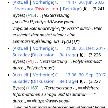
Aktuell
Vorherige
11:47, 20. Jun. 2022
s
Shankara
Diskussion
Beiträge
K
3.241
2
t
Bytes
+15
Textersetzung -
0
2
„<rss([^>]*)>https:\/\/www.yoga-
.
0
vidya.de\/seminare\/([^<]*)<\/rss>“ durch „Hier
J
2
erscheint demnächst wieder eine
u
2
Seminarempfehlung: url=${2}${1}“
n
Aktuell
Vorherige
21:00, 25. Dez. 2017
i
Sukadev
Diskussion
Beiträge
K
3.226
2
2
Bytes
−1
Textersetzung - „Polytheismuss“
5
0
durch „Polytheismus“
.
2
Aktuell
Vorherige
17:06, 30. Sep. 2017
D
2
Sukadev
Diskussion
Beiträge
K
3.227
3
e
Bytes
+169
Textersetzung - „===Weitere
0
z
Informationen zu Yoga und Meditation===“
.
e
durch „===[https://www.yoga-
S
m
vidya.de/seminare/interessengebiet/engel/ Engel