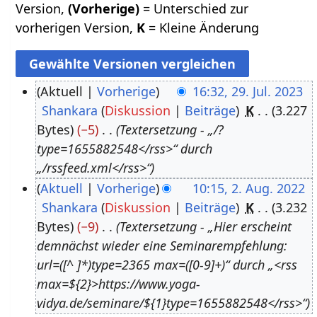
Version,
(Vorherige)
= Unterschied zur
vorherigen Version,
K
= Kleine Änderung
Aktuell
Vorherige
16:32, 29. Jul. 2023
Shankara
Diskussion
Beiträge
K
3.227
2
Bytes
−5
Textersetzung - „/?
9
type=1655882548</rss>“ durch
.
„/rssfeed.xml</rss>“
J
Aktuell
Vorherige
10:15, 2. Aug. 2022
u
Shankara
Diskussion
Beiträge
K
3.232
2
l
Bytes
−9
Textersetzung - „Hier erscheint
.
i
demnächst wieder eine Seminarempfehlung:
A
2
url=([^ ]*)type=2365 max=([0-9]+)“ durch „<rss
u
0
max=${2}>https://www.yoga-
g
2
vidya.de/seminare/${1}type=1655882548</rss>“
u
3