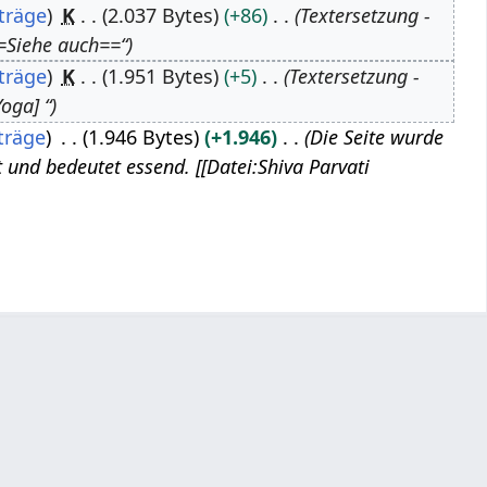
träge
K
2.037 Bytes
+86
Textersetzung -
Siehe auch==“
träge
K
1.951 Bytes
+5
Textersetzung -
oga] “
träge
1.946 Bytes
+1.946
Die Seite wurde
t und bedeutet essend. [[Datei:Shiva Parvati