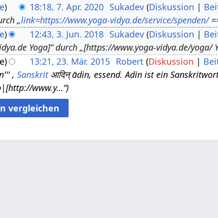
e
18:18, 7. Apr. 2020
Sukadev
Diskussion
Bei
urch „
link=https://www.yoga-vidya.de/service/spenden/
==
e
12:43, 3. Jun. 2018
Sukadev
Diskussion
Bei
idya.de Yoga]“ durch „[https://www.yoga-vidya.de/yoga/ Y
e
13:21, 23. Mär. 2015
Robert
Diskussion
Bei
''' ,
Sanskrit
आदिन् ādin, essend. Adin ist ein Sanskritwor
|[http://www.y…“