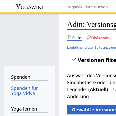
Yogawiki
Adin: Versions
Seite
Diskussion
Logbücher dieser Seite anzeige
Versionen filt
Auswahl des Versionsu
Spenden
Eingabetaste oder die
Spenden für
Legende:
(Aktuell)
= U
Yoga Vidya
Änderung
Yoga lernen