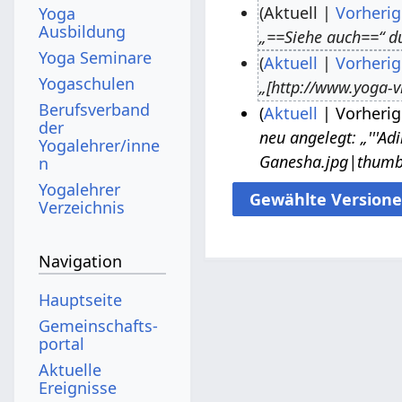
Aktuell
Vorherig
Yoga
Ausbildung
„==Siehe auch==“ d
7
Yoga Seminare
Aktuell
Vorherig
.
Yogaschulen
„[http://www.yoga-v
A
3
Berufsverband
Aktuell
Vorherig
p
.
der
neu angelegt: „'''Adin
r
J
2
Yogalehrer/inne
Ganesha.jpg|thumb
n
i
u
3
Yogalehrer
l
n
.
Verzeichnis
2
i
M
0
2
ä
Navigation
2
0
r
0
1
z
Hauptseite
8
2
Gemeinschafts­
0
portal
1
Aktuelle
Ereignisse
5