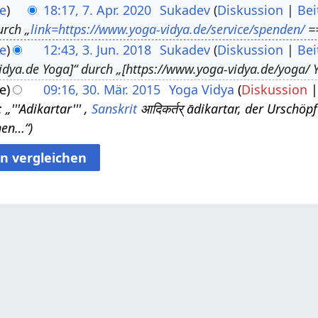
e
18:17, 7. Apr. 2020
Sukadev
Diskussion
Bei
urch „
link=https://www.yoga-vidya.de/service/spenden/
==
e
12:43, 3. Jun. 2018
Sukadev
Diskussion
Bei
idya.de Yoga]“ durch „[https://www.yoga-vidya.de/yoga/ Y
e
09:16, 30. Mär. 2015
Yoga Vidya
Diskussion
„'''Adikartar''' ,
Sanskrit
आदिकर्तर् ādikartar, der Urschöpf
hen…“