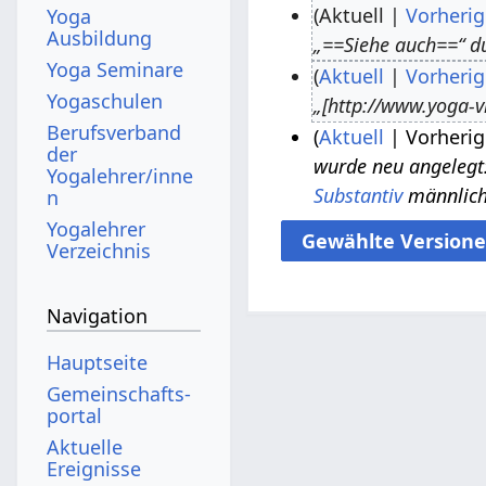
Aktuell
Vorherig
Yoga
Ausbildung
„==Siehe auch==“ d
7
Yoga Seminare
Aktuell
Vorherig
.
Yogaschulen
„[http://www.yoga-v
A
3
Berufsverband
Aktuell
Vorherig
p
.
der
wurde neu angelegt: 
r
J
3
Yogalehrer/inne
Substantiv
männlic
n
i
u
0
Yogalehrer
l
n
.
Verzeichnis
2
i
M
0
2
ä
Navigation
2
0
r
0
1
z
Hauptseite
8
2
Gemeinschafts­
0
portal
1
Aktuelle
Ereignisse
5