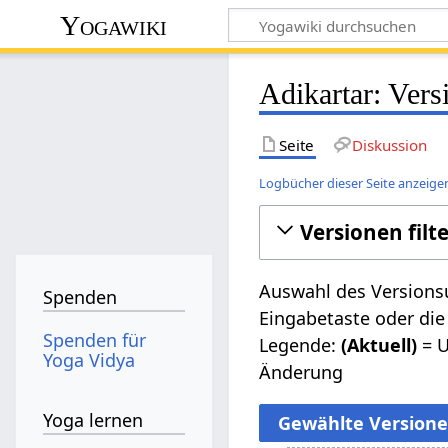
Yogawiki
Adikartar: Vers
Seite
Diskussion
Logbücher dieser Seite anzeige
Versionen filt
Auswahl des Versionsu
Spenden
Eingabetaste oder die
Spenden für
Legende:
(Aktuell)
= U
Yoga Vidya
Änderung
Yoga lernen