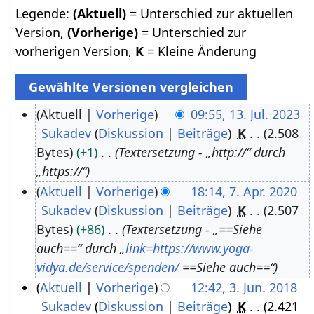
Legende:
(Aktuell)
= Unterschied zur aktuellen
Version,
(Vorherige)
= Unterschied zur
vorherigen Version,
K
= Kleine Änderung
Aktuell
Vorherige
09:55, 13. Jul. 2023
Sukadev
Diskussion
Beiträge
K
2.508
1
Bytes
+1
Textersetzung - „http://“ durch
3
„https://“
.
Aktuell
Vorherige
18:14, 7. Apr. 2020
J
Sukadev
Diskussion
Beiträge
K
2.507
7
u
Bytes
+86
Textersetzung - „==Siehe
.
l
auch==“ durch „
link=https://www.yoga-
A
i
vidya.de/service/spenden/
==Siehe auch==“
p
2
Aktuell
Vorherige
12:42, 3. Jun. 2018
r
0
Sukadev
Diskussion
Beiträge
K
2.421
3
i
2