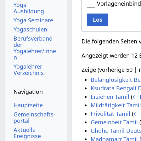
Vorlageneinbin
Yoga
Ausbildung
Los
Yoga Seminare
Yogaschulen
Berufsverband
Die folgenden Seiten 
der
Yogalehrer/inne
Angezeigt werden 12 E
n
Yogalehrer
Zeige (
vorherige 50
|
Verzeichnis
Belanglosigkeit Be
Ksudrata Bengali 
Navigation
Erziehen Tamil
(
← 
Hauptseite
Mildtätigkeit Tami
Frivolität Tamil
(
← 
Gemeinschafts­
portal
Gemeinheit Tamil
Aktuelle
Ghdhu Tamil Deut
Ereignisse
Madhamarr Tamil 