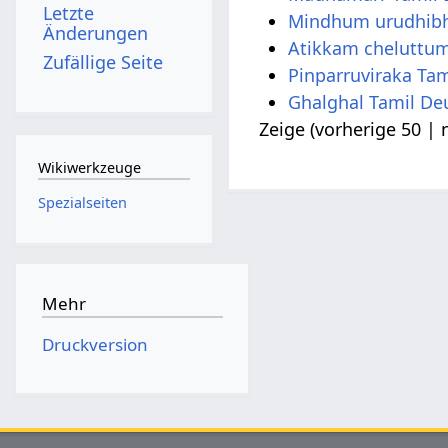
Letzte
Mindhum urudhibh
Änderungen
Atikkam cheluttum
Zufällige Seite
Pinparruviraka Ta
Ghalghal Tamil De
Zeige (
vorherige 50
|
Wikiwerkzeuge
Spezialseiten
Mehr
Druckversion