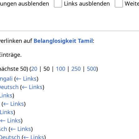
dungen ausblenden
Links ausblenden
Weit
verlinken auf
Belanglosigkeit Tamil
:
inträge.
nächste 50
) (
20
|
50
|
100
|
250
|
500
)
ngali
(
← Links
)
Deutsch
(
← Links
)
Links
)
l
(
← Links
)
Links
)
(
← Links
)
sch
(
← Links
)
Deutsch
(
← Links
)