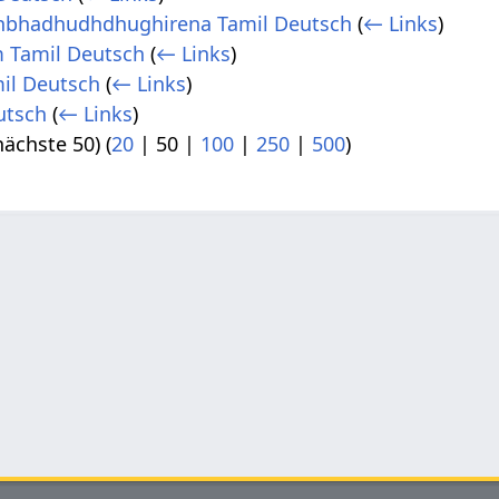
bhadhudhdhughirena Tamil Deutsch
(
← Links
)
 Tamil Deutsch
(
← Links
)
mil Deutsch
(
← Links
)
utsch
(
← Links
)
nächste 50
) (
20
|
50
|
100
|
250
|
500
)