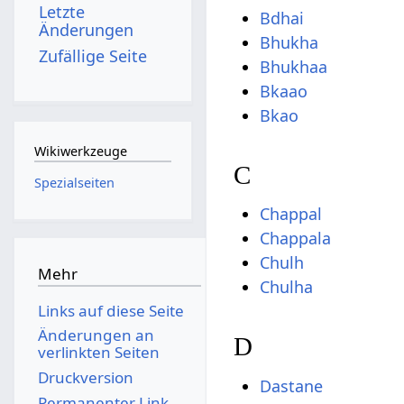
Letzte
Bdhai
Änderungen
Bhukha
Zufällige Seite
Bhukhaa
Bkaao
Bkao
Wikiwerkzeuge
C
Spezialseiten
Chappal
Chappala
Chulh
Mehr
Chulha
Links auf diese Seite
Änderungen an
D
verlinkten Seiten
Druckversion
Dastane
Permanenter Link