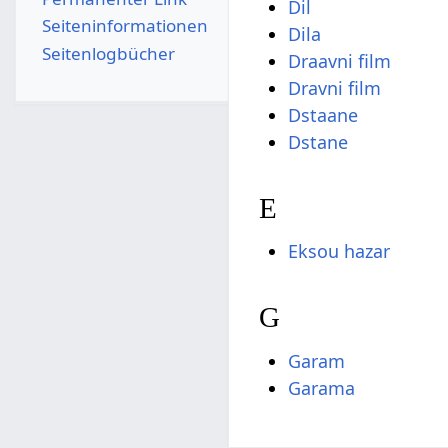
Dil
Seiten­­informationen
Dila
Seitenlogbücher
Draavni film
Dravni film
Dstaane
Dstane
E
Eksou hazar
G
Garam
Garama