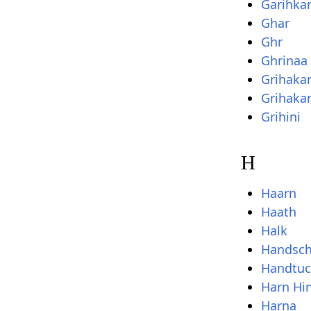
Garihka
Ghar
Ghr
Ghrinaa
Grihaka
Grihaka
Grihini
H
Haarn
Haath
Halk
Handsch
Handtuc
Harn Hi
Harna