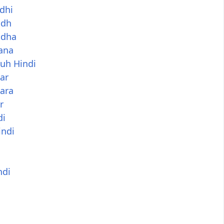
dhi
ddh
ddha
ana
uh Hindi
ar
ara
r
di
ndi
ndi