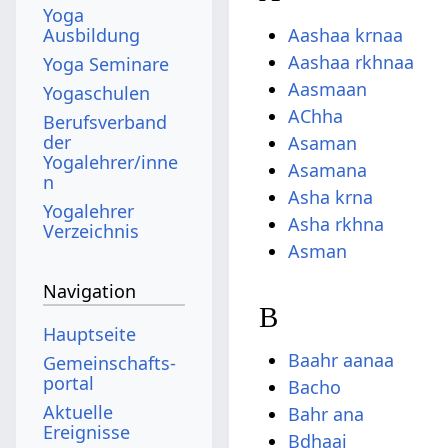
Yoga
Aashaa krnaa
Ausbildung
Aashaa rkhnaa
Yoga Seminare
Aasmaan
Yogaschulen
AChha
Berufsverband
der
Asaman
Yogalehrer/inne
Asamana
n
Asha krna
Yogalehrer
Asha rkhna
Verzeichnis
Asman
Navigation
B
Hauptseite
Baahr aanaa
Gemeinschafts­
portal
Bacho
Aktuelle
Bahr ana
Ereignisse
Bdhaai