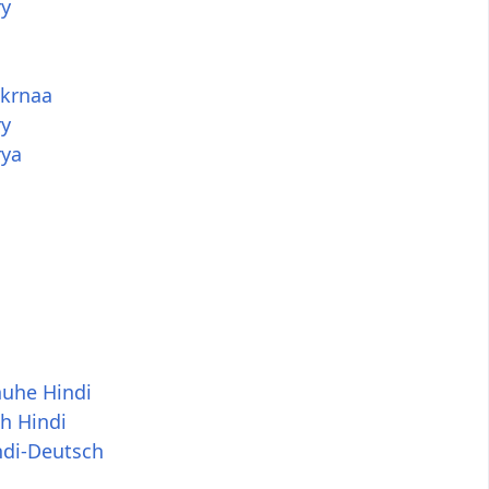
ry
 krnaa
ry
rya
uhe Hindi
h Hindi
ndi-Deutsch