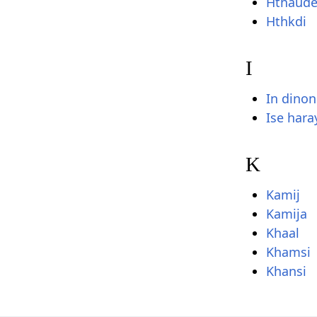
Hthaud
Hthkdi
I
In dinon
Ise hara
K
Kamij
Kamija
Khaal
Khamsi
Khansi