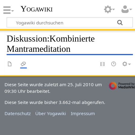
Yogawiki
Diskussion
:
Kombinierte
Mantrameditation
Diese Seite wurde zuletzt am 25. Juli 2010 um
09:30 Uhr bearbeitet.
Diese Seite wurde bisher 3.662-mal abgerufen.
Datenschutz
Über Yogawiki
Impressum