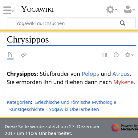
Yogawiki
Chrysippos
Chrysippos
: Stiefbruder von
Pelops
und
Atreus
.
Sie ermorden ihn und fliehen dann nach
Mykene
.
Kategorien
:
Griechische und römische Mythologie
Kunstgeschichte
Yogawiki:Überarbeiten
Diese Seite wurde zuletzt am 27. Dezember
2017 um 11:29 Uhr bearbeitet.