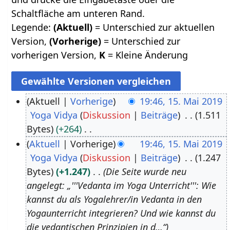
Schaltfläche am unteren Rand.
Legende:
(Aktuell)
= Unterschied zur aktuellen
Version,
(Vorherige)
= Unterschied zur
vorherigen Version,
K
= Kleine Änderung
Aktuell
Vorherige
19:46, 15. Mai 2019
Yoga Vidya
Diskussion
Beiträge
1.511
1
Bytes
+264
5
K
Aktuell
Vorherige
19:46, 15. Mai 2019
.
e
Yoga Vidya
Diskussion
Beiträge
1.247
M
i
Bytes
+1.247
Die Seite wurde neu
a
n
angelegt: „'''Vedanta im Yoga Unterricht''': Wie
i
e
kannst du als Yogalehrer/in Vedanta in den
2
B
Yogaunterricht integrieren? Und wie kannst du
0
e
die vedantischen Prinzipien in d…“