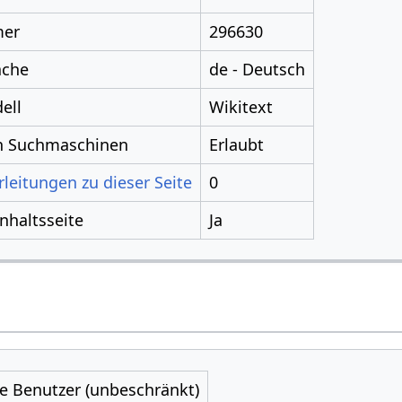
mer
296630
ache
de - Deutsch
ell
Wikitext
ch Suchmaschinen
Erlaubt
leitungen zu dieser Seite
0
Inhaltsseite
Ja
le Benutzer (unbeschränkt)