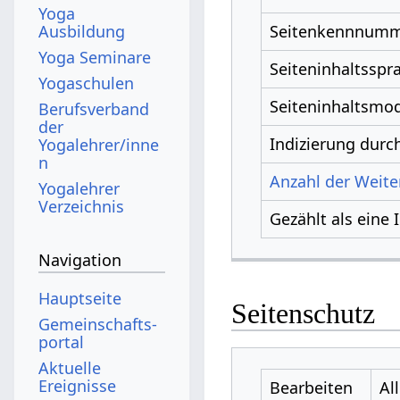
Yoga
Ausbildung
Seitenkennnum
Yoga Seminare
Seiteninhaltsspr
Yogaschulen
Seiteninhaltsmod
Berufsverband
der
Indizierung dur
Yogalehrer/inne
n
Anzahl der Weiter
Yogalehrer
Verzeichnis
Gezählt als eine 
Navigation
Hauptseite
Seitenschutz
Gemeinschafts­
portal
Aktuelle
Ereignisse
Bearbeiten
Al