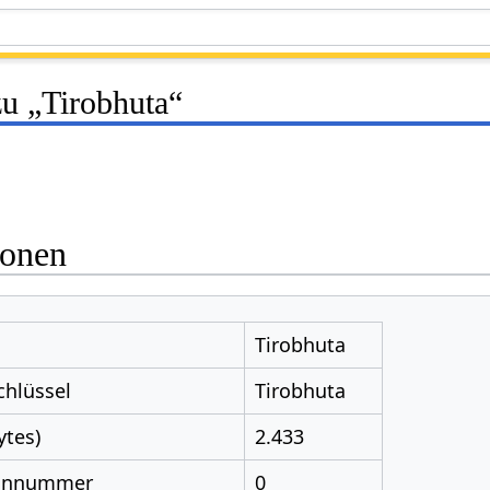
zu „Tirobhuta“
ionen
Tirobhuta
chlüssel
Tirobhuta
ytes)
2.433
nnnummer
0