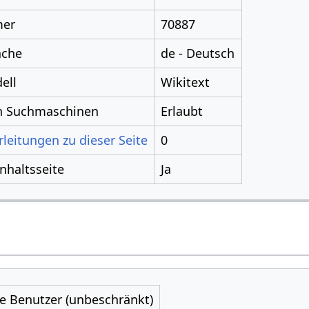
mer
70887
ache
de - Deutsch
ell
Wikitext
ch Suchmaschinen
Erlaubt
leitungen zu dieser Seite
0
Inhaltsseite
Ja
le Benutzer (unbeschränkt)