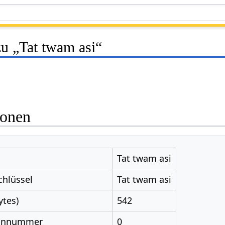
zu „Tat twam asi“
ionen
Tat twam asi
chlüssel
Tat twam asi
ytes)
542
nnnummer
0