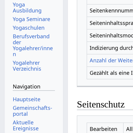
Yoga
Ausbildung
Seitenkennnum
Yoga Seminare
Seiteninhaltsspr
Yogaschulen
Seiteninhaltsmod
Berufsverband
der
Indizierung dur
Yogalehrer/inne
n
Anzahl der Weiter
Yogalehrer
Verzeichnis
Gezählt als eine 
Navigation
Hauptseite
Seitenschutz
Gemeinschafts­
portal
Aktuelle
Ereignisse
Bearbeiten
Al