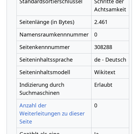
Standardsortierschlüssel
Schritte der
Achtsamkeit
Seitenlänge (in Bytes)
2.461
Namensraumkennnummer
0
Seitenkennnummer
308288
Seiteninhaltssprache
de - Deutsch
Seiteninhaltsmodell
Wikitext
Indizierung durch
Erlaubt
Suchmaschinen
Anzahl der
0
Weiterleitungen zu dieser
Seite
Gezählt als eine
Ja