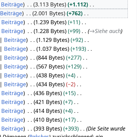
Beiträge
3.113 Bytes
+1.112
Beiträge
2.001 Bytes
+762
Beiträge
1.239 Bytes
+11
Beiträge
1.228 Bytes
+99
→
Siehe auch
Beiträge
1.129 Bytes
+92
Beiträge
1.037 Bytes
+193
Beiträge
844 Bytes
+277
Beiträge
567 Bytes
+129
Beiträge
438 Bytes
+4
Beiträge
434 Bytes
−2
Beiträge
436 Bytes
+15
Beiträge
421 Bytes
+7
Beiträge
414 Bytes
+4
Beiträge
410 Bytes
+17
Beiträge
393 Bytes
+393
Die Seite wurde
n.'') Dämonen (
Rakshas
) zurückschlagend; ein