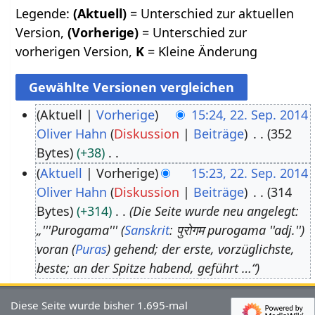
Legende:
(Aktuell)
= Unterschied zur aktuellen
Version,
(Vorherige)
= Unterschied zur
vorherigen Version,
K
= Kleine Änderung
Aktuell
Vorherige
15:24, 22. Sep. 2014
Oliver Hahn
Diskussion
Beiträge
352
2
Bytes
+38
2
K
Aktuell
Vorherige
15:23, 22. Sep. 2014
.
e
Oliver Hahn
Diskussion
Beiträge
314
S
i
Bytes
+314
Die Seite wurde neu angelegt:
e
n
„'''Purogama''' (
Sanskrit
: पुरोगम purogama ''adj.'')
p
e
voran (
Puras
) gehend; der erste, vorzüglichste,
t
B
beste; an der Spitze habend, geführt …“
e
e
m
a
Diese Seite wurde bisher 1.695-mal
b