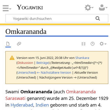
Yogawiki
Omkarananda
Version vom 15. Juni 2022, 20:38 Uhr von
Shankara
(
Diskussion
|
Beiträge
)
(Textersetzung - „<html5media>([^<]*)
<\/html5media>“ durch „{{#widget:Audio|url=${1}}}“)
(
Unterschied
)
← Nächstältere Version
| Aktuelle Version
(Unterschied) | Nächstjüngere Version → (Unterschied)
Swami
Omkarananda
(auch
Omkarananda
Saraswati
genannt) wurde am 25. Dezember 1929
in
Hyderabad
,
Indien
geboren und starb am 4.