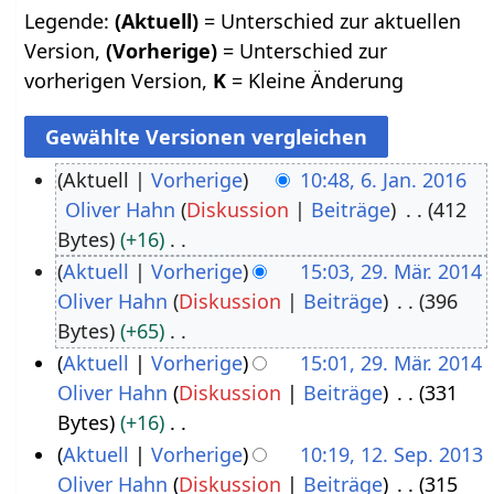
Legende:
(Aktuell)
= Unterschied zur aktuellen
Version,
(Vorherige)
= Unterschied zur
vorherigen Version,
K
= Kleine Änderung
Aktuell
Vorherige
10:48, 6. Jan. 2016
Oliver Hahn
Diskussion
Beiträge
412
6
Bytes
+16
.
K
Aktuell
Vorherige
15:03, 29. Mär. 2014
J
e
Oliver Hahn
Diskussion
Beiträge
396
2
a
i
Bytes
+65
9
n
n
K
Aktuell
Vorherige
15:01, 29. Mär. 2014
.
u
e
e
Oliver Hahn
Diskussion
Beiträge
331
M
a
B
i
Bytes
+16
ä
r
e
n
K
Aktuell
Vorherige
10:19, 12. Sep. 2013
r
2
a
e
e
Oliver Hahn
Diskussion
Beiträge
315
1
z
0