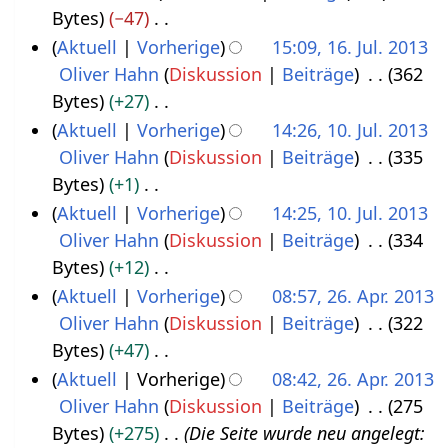
r
B
i
Bytes
−47
2
2
1
b
e
n
K
Aktuell
Vorherige
15:09, 16. Jul. 2013
.
0
6
e
a
e
e
Oliver Hahn
Diskussion
Beiträge
362
1
S
1
i
r
B
i
Bytes
+27
6
e
4
t
b
e
n
K
Aktuell
Vorherige
14:26, 10. Jul. 2013
.
p
u
e
a
e
e
Oliver Hahn
Diskussion
Beiträge
335
1
J
t
n
i
r
B
i
Bytes
+1
0
u
e
g
t
b
e
n
K
Aktuell
Vorherige
14:25, 10. Jul. 2013
.
l
m
s
u
e
a
e
e
Oliver Hahn
Diskussion
Beiträge
334
J
i
b
z
n
i
r
B
i
Bytes
+12
u
2
e
u
g
t
b
e
n
K
Aktuell
Vorherige
08:57, 26. Apr. 2013
l
0
r
s
s
u
e
a
e
e
Oliver Hahn
Diskussion
Beiträge
322
2
i
1
2
a
z
n
i
r
B
i
Bytes
+47
6
2
3
0
m
u
g
t
b
e
n
K
Aktuell
Vorherige
08:42, 26. Apr. 2013
.
0
1
m
s
s
u
e
a
e
e
Oliver Hahn
Diskussion
Beiträge
275
A
1
3
e
a
z
n
i
r
B
i
Bytes
+275
Die Seite wurde neu angelegt:
p
3
n
m
u