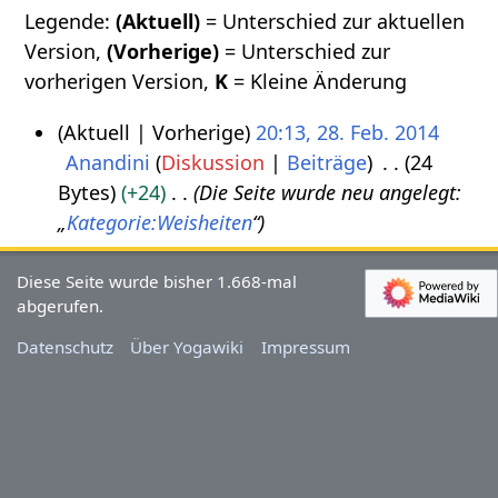
Legende:
(Aktuell)
= Unterschied zur aktuellen
Version,
(Vorherige)
= Unterschied zur
vorherigen Version,
K
= Kleine Änderung
Aktuell
Vorherige
20:13, 28. Feb. 2014
Anandini
Diskussion
Beiträge
24
2
Bytes
+24
Die Seite wurde neu angelegt:
8
„
Kategorie:Weisheiten
“
.
F
Diese Seite wurde bisher 1.668-mal
e
abgerufen.
b
Datenschutz
Über Yogawiki
Impressum
r
u
a
r
2